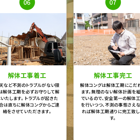
06
07
解体工事着工
解体工事完工
天など不測のトラブルがない限
解体コングは解体工期にこだ
は解体工期を必ずお守りして解
ます。無理のない解体計画を
体いたします。 トラブルが起きた
でいるので、安全第一の解体
合は直ちに解体コングからご連
を行いつつ、不測の事態さえ
絡をさせていただきます。
れば解体工期通りに完工致し
す。