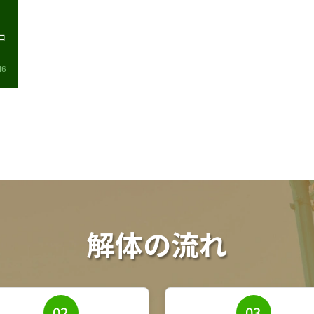
コ
16
解体の流れ
02
03