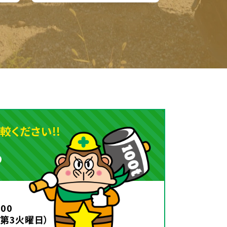
ください!!
ら
00
1第3火曜日）