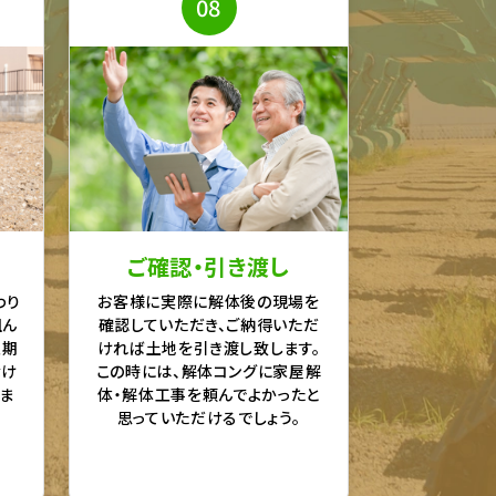
08
ご確認・引き渡し
わり
お客様に実際に解体後の現場を
組ん
確認していただき、ご納得いただ
工期
ければ土地を引き渡し致します。
なけ
この時には、解体コングに家屋解
ま
体・解体工事を頼んでよかったと
思っていただけるでしょう。