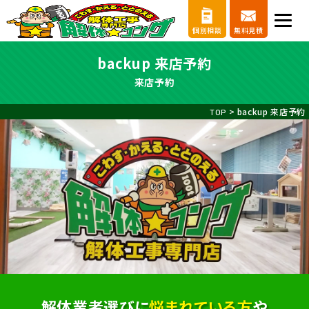
個別相談
無料見積
backup 来店予約
来店予約
> backup 来店予約
TOP
解体業者選びに
悩まれている方
や