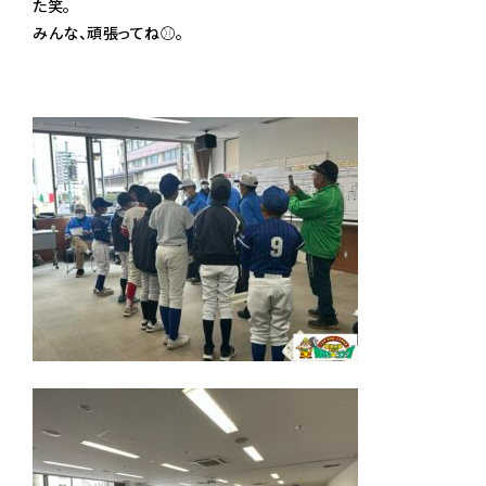
た笑。
みんな、頑張ってね⚾️。