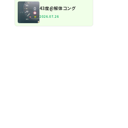
43度@解体コング
2026.07.26