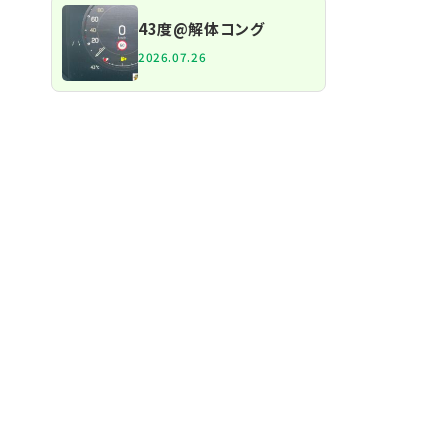
43度@解体コング
2026.07.26