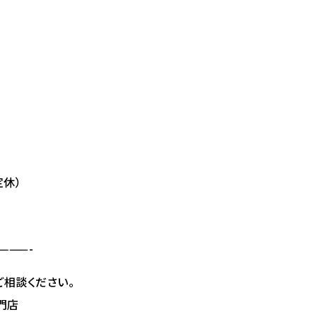
定休）
———-
ご相談ください。
門店