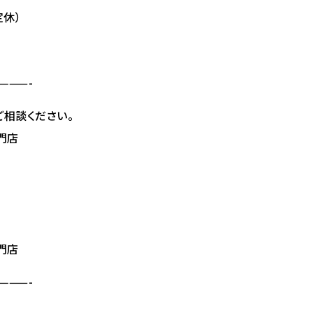
定休）
———-
ご相談ください。
門店
門店
———-